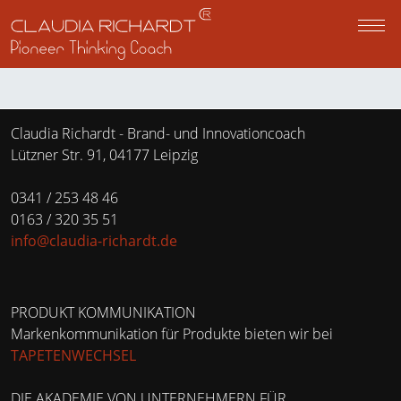
z
M
PERSPEKTIVRÄUME
Claudia Richardt - Brand- und Innovationcoach
Lützner Str. 91, 04177 Leipzig
PERSPEKTIVWECHSEL UNTE
0341 / 253 48 46
0163 / 320 35 51
info@claudia-richardt.de
ÜBER MICH
PRODUKT KOMMUNIKATION
IMPULSE
Markenkommunikation für Produkte bieten wir bei
TAPETENWECHSEL
PODCAST TRÜFFELKOMPASS
DIE AKADEMIE VON UNTERNEHMERN FÜR