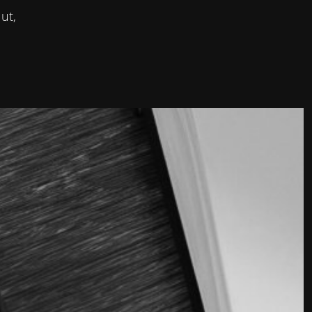
ut,
WEGS
TIMMEN