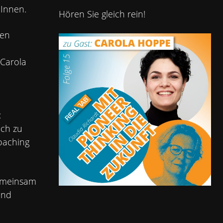
Innen.
Hören Sie gleich rein!
hen
 Carola
:
och zu
oaching
gemeinsam
und