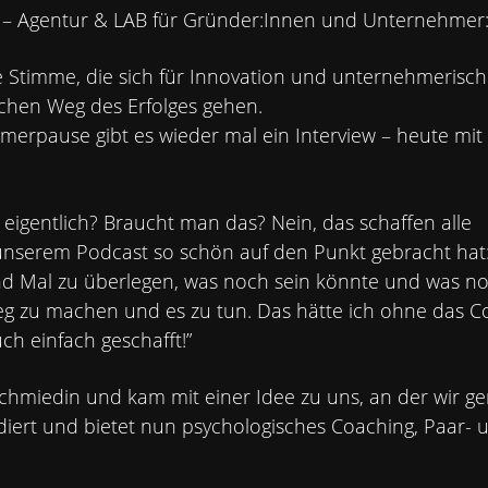
b – Agentur &
LAB
für Gründer:Innen und Unternehmer:
ne Stimme, die sich für Innovation und unternehmerisc
chen Weg des Erfolges gehen.
merpause gibt es wieder mal ein Interview – heute mit
igentlich? Braucht man das? Nein, das schaffen alle
n unserem Podcast so schön auf den Punkt gebracht hat
d Mal zu überlegen, was noch sein könnte und was n
eg zu machen und es zu tun. Das hätte ich ohne das C
uch einfach geschafft!”
chmiedin und kam mit einer Idee zu uns, an der wir 
PERSPEKTIVRÄUME
udiert und bietet nun psychologisches Coaching, Paar- 