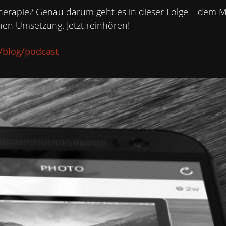
erapie? Genau darum geht es in dieser Folge – dem M
SPEKTIVWECHSEL UNTER
hen Umsetzung. Jetzt reinhören!
e/blog/podcast
ÜBER MICH
IMPULSE
T TRÜFFELKOMPASS
PODCAST KUNDENS
STIMMEN
KONTAKT