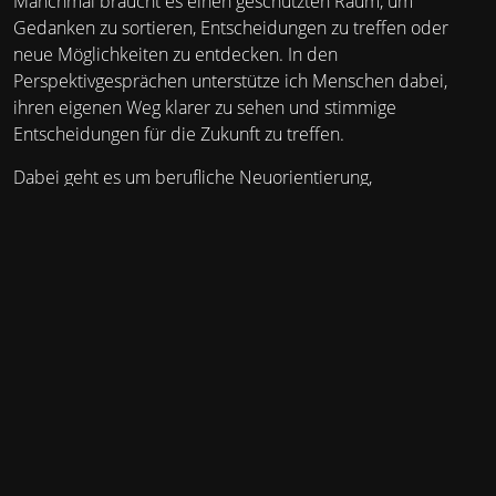
Manchmal braucht es einen geschützten Raum, um
Gedanken zu sortieren, Entscheidungen zu treffen oder
neue Möglichkeiten zu entdecken. In den
Perspektivgesprächen unterstütze ich Menschen dabei,
ihren eigenen Weg klarer zu sehen und stimmige
Entscheidungen für die Zukunft zu treffen.
Dabei geht es um berufliche Neuorientierung,
Selbstständigkeit mit Sinn, persönliche Entwicklung oder
die Frage, wie Leben und Arbeit besser zusammenpassen
können. Gemeinsam erkunden wir neue Perspektiven und
schaffen Klarheit für die nächsten Schritte.
Kreative Reflexionsräume
Zukunft gestalten und Innovation ermöglichen
Organisationen stehen heute vor vielfältigen
Herausforderungen. Oft braucht es Zeit und Raum, um
gemeinsam neue Ideen zu entwickeln, Veränderungen zu
gestalten und Zukunftsbilder entstehen zu lassen.